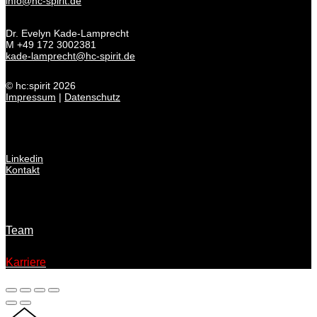
info@hc-spirit.de
Dr. Evelyn Kade-Lamprecht
M +49 172 3002381
kade-lamprecht@hc-spirit.de
© hc:spirit 2026
Impressum
|
Datenschutz
Linkedin
Kontakt
Team
Karriere