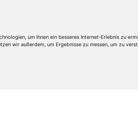
nologien, um Ihnen ein besseres Internet-Erlebnis zu ermö
nutzen wir außerdem, um Ergebnisse zu messen, um zu ver
sundheitskommunikation
iber für Versorgung,
nd Kundenservice
h: Krankenkassen zwischen